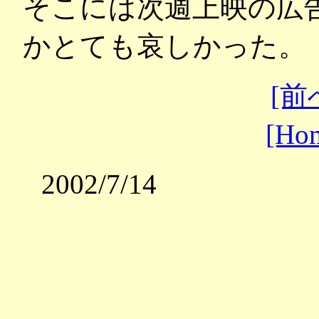
そこには次週上映の広
かとても哀しかった。
[前
[Ho
2002/7/14