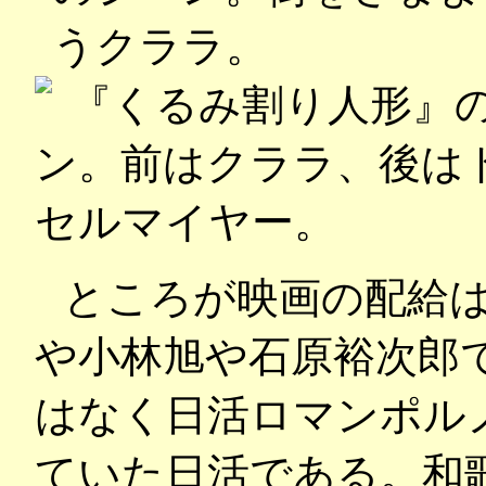
ところが映画の配給
や小林旭や石原裕次郎
はなく日活ロマンポル
ていた日活である。和