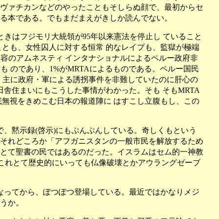
ヴァチカンなどのやったこともそしらぬ顔で、最初からセ
る本である。でもまだまえがきしか読んでない。
ときはフジモリ大統領が95年以来憲法を停止し ていること
とも、女性囚人に対する恒常 的なレイプも、監獄が極端
内容のアムネスティ インタナショナルによるペルー政府非
 のであり、1%がMRTAによるものである。ペルー国民
り、主に政府・軍による誘拐事件を非難していたのに肝心の
舎住まいにもこうした事情がわかった。そも そもMRTA
無視をきめこむ日本の報道陣に はすこし立腹もし、この
、黙示録(啓示)にもぷんぷんしている。奇しくもという
それどころか「アフガニスタンの一般市民を解放するため
とて聖書の民ではあるのだった。イスラムはセム的一神教
、これとて歴史的にいっても仏像破壊とかアウラングゼーブ
なってから、ぽつぽつ登場している。最近ではかなりメジ
うか。