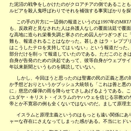
た泥沼の戦争をしかけたのがクロアチアの側であることも
ルビアを殺人鬼呼ばわりでそれを補強する事実ばかりを探
この手の片方に一辺倒の報道というのは1997年のMR
も、反政府と見なされた人は弁護人なしの覆面法廷で覆面
な高地に造られ栄養失調と寒さのため囚人がつぎつぎ に
難も、報道されることはなかった。甚しき はラ・レプブリ
はこうしたテロを支持しては いない」という報道だった
部分だけを削っ て報道していたのである。ただこのとき
自身が告発のための決起であって、彼等自身がウェブサイ
年以来新聞というものを購読していない。
しかし、今回ほうと思ったのは聖書の民の正義と悪の対
か予想どおりというかブッシュ大統領も「これは善と悪の
に」慈悲の爆弾の雨を降らせてさしあげるようである。こ
(ユダヤ・キリスト・イスラムのヤハウェを信じる宗教)
帝とか不寛容の例も全くないではないのだ。まして原理主
イスラムと原理主義というのはもっとも遠い関係にあり
ャーな存在にさえなってしまった感がある。不当にヒドい