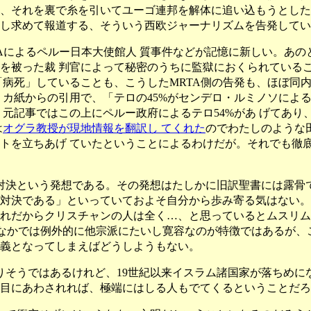
、それを裏で糸を引いてユーゴ連邦を解体に追い込もうとした
し求めて報道する、そういう西欧ジャーナリズムを告発してい
TAによるペルー日本大使館人 質事件などが記憶に新しい。あの
を被った裁 判官によって秘密のうちに監獄におくられているこ
「病死」していることも、こうしたMRTA側の告発も、ほぼ同
カ紙からの引用で、「テロの45%がセンデロ・ルミノソによるも
。元記事ではこの上にペルー政府によるテロ54%があ げてあ
は
オグラ教授が現地情報を翻訳し てくれた
のでわたしのような田
トを立ちあげ ていたということによるわけだが。それでも徹底
決という発想である。その発想はたしかに旧訳聖書には露骨で
対決である」といっていておよそ自分から歩み寄る気はない。
れだからクリスチャンの人は全く…、と思っているとムスリム
のなかでは例外的に他宗派にたいし寛容なのが特徴ではあるが
義となってしまえばどうしようもない。
そうではあるけれど、19世紀以来イスラム諸国家が落ちめに
目にあわされれば、極端にはしる人もでてくるということだろ