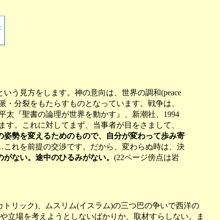
う見方をします。神の意向は、世界の調和(peace
分派・分裂をもたらすものとなっています。戦争は、
太『聖書の論理が世界を動かす』、新潮社、1994
れます。これに対してまず、当事者が目をさまして、
の姿勢を変えるためのもので、自分が変わって歩み寄
…これを前提の交渉です。だから、変わらぬ時は、決
のがない。途中のひるみがない。
(22ページ傍点は岩
トリック)、ムスリム(イスラム)の三つ巴の争いで西洋の
や立場を考えようとしないばかりか、取材すらしない。ま