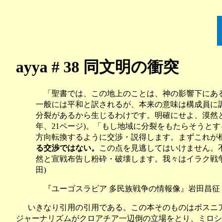
ayya # 38 同文明の衝突
「聖書では、この地上のことは、神の影響下にある
一般には平和と訳されるが、本来の意味は構成員に
分裂があるから生じるわけです。明確にせよ、漠然と
年、21ページ)。「もし地域に分裂をもたらそうと
方向転換するように交渉・説得します。まずこれが
る交渉ではない。
この点を見逃してはいけません。
然と宣戦布告し粉砕・破壊します。我々はイラク戦
田)
『ユーゴスラビア 多民族戦争の情報像』岩田昌征
いきなり引用の引用である。この本そのものはボスニア・
ジャーナリズムがクロアチア一辺倒の立場をとり、ミロシ