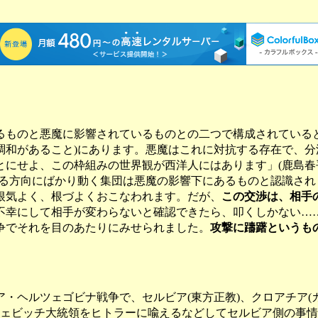
ものと悪魔に影響されているものとの二つで構成されているとい
調和があること)にあります。悪魔はこれに対抗する存在で、
にせよ、この枠組みの世界観が西洋人にはあります」(鹿島春平
する方向にばかり動く集団は悪魔の影響下にあるものと認識さ
根気よく、根づよくおこなわれます。だが、
この交渉は、相手
不幸にして相手が変わらないと確認できたら、叩くしかない…
争でそれを目のあたりにみせられました。
攻撃に躊躇というも
ヘルツェゴビナ戦争で、セルビア(東方正教)、クロアチア(カ
ェビッチ大統領をヒトラーに喩えるなどしてセルビア側の事情