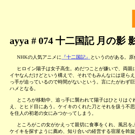
ayya # 074 十二国記 月の影
NHKの人気アニメに
『十二国記』
というのがある。原
ヒロイン陽子は女子高生。めだつことが嫌いで、両親
イヤなんだけどという構えで、それでもみんなには逆らえ
っ手が迫っているので時間がないという。言にたがわず巨
ハメとなる。
ところが移動中、追っ手に襲われて陽子はひとりはぐ
え、とヒド目にあう。ケイキのくれた刀とそれを扱う不思
を住人の初老の女にみつかってしまう。
ところがこの女がかえって親切に食事をくれ、風呂を
ケイキを探すように薦め、知り合いの経営する宿屋を斡旋