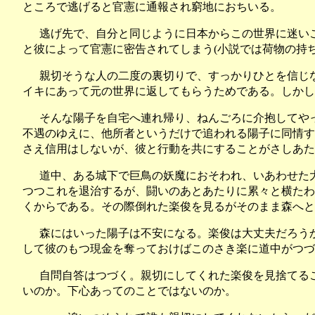
ところで逃げると官憲に通報され窮地におちいる。
逃げ先で、自分と同じように日本からこの世界に迷い
と彼によって官憲に密告されてしまう(小説では荷物の持ち
親切そうな人の二度の裏切りで、すっかりひとを信じ
イキにあって元の世界に返してもらうためである。しか
そんな陽子を自宅へ連れ帰り、ねんごろに介抱してや
不遇のゆえに、他所者というだけで追われる陽子に同情す
さえ信用はしないが、彼と行動を共にすることがさしあた
道中、ある城下で巨鳥の妖魔におそわれ、いあわせた
つつこれを退治するが、闘いのあとあたりに累々と横たわ
くからである。その際倒れた楽俊を見るがそのまま森へと
森にはいった陽子は不安になる。楽俊は大丈夫だろう
して彼のもつ現金を奪っておけばこのさき楽に道中がつづ
自問自答はつづく。親切にしてくれた楽俊を見捨てる
いのか。下心あってのことではないのか。