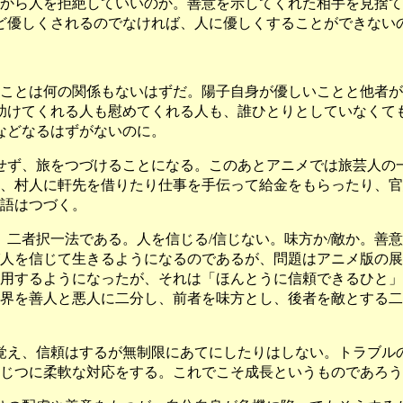
から人を拒絶していいのか。善意を示してくれた相手を見捨て
ど優しくされるのでなければ、人に優しくすることができない
ことは何の関係もないはずだ。陽子自身が優しいことと他者が
助けてくれる人も慰めてくれる人も、誰ひとりとしていなくて
などなるはずがないのに。
せず、旅をつづけることになる。このあとアニメでは旅芸人の
、村人に軒先を借りたり仕事を手伝って給金をもらったり、官
語はつづく。
二者択一法である。人を信じる/信じない。味方か/敵か。善意
人を信じて生きるようになるのであるが、問題はアニメ版の展
用するようになったが、それは「ほんとうに信頼できるひと」
界を善人と悪人に二分し、前者を味方とし、後者を敵とする二
覚え、信頼はするが無制限にあてにしたりはしない。トラブル
じつに柔軟な対応をする。これでこそ成長というものであろう