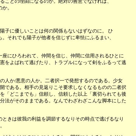
ることの理由になるのか。絶対の善意でなければ、
のか。
陽子に優しいことは何の関係もないはずなのに。 ひ
も。それでも陽子が他者を信じずに卑怯にふるまい、
一座にひろわれて、仲間を信じ、仲間に信用されるひとに
憲をよばれて逃げたり、トラブルになって剣をふるって逃
の人か/悪意の人か。二者択一で発想するのである。少女
開である。相手の見返りこそ要求しなくなるものの二者択
を「どこまでも」信頼し、信頼した以上「裏切られても後
分法がそのままである。なんでわざわざこんな脚本にした
のときは彼我の利益を調節するなりその時点で逃げるなり
。