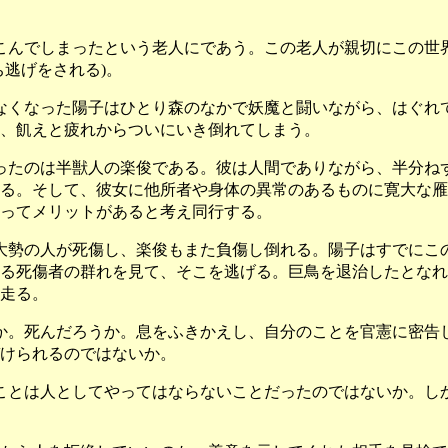
こんでしまったという老人にであう。この老人が親切にこの世
逃げをされる)。
なくなった陽子はひとり森のなかで妖魔と闘いながら、はぐれ
し、飢えと疲れからついにいき倒れてしまう。
ったのは半獣人の楽俊である。彼は人間でありながら、半分ね
る。そして、彼女に他所者や身体の異常のあるものに寛大な雁
ってメリットがあると考え同行する。
大勢の人が死傷し、楽俊もまた負傷し倒れる。陽子はすでにこ
る死傷者の群れを見て、そこを逃げる。巨鳥を退治したとなれ
走る。
か。死んだろうか。息をふきかえし、自分のことを官憲に密告
けられるのではないか。
ことは人としてやってはならないことだったのではないか。し