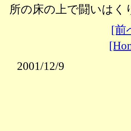
所の床の上で闘いはく
[前
[Ho
2001/12/9