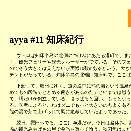
ayya #11 知床紀行
ウトロは知床半島の北側のつけねにあたる港町で、ま
く、観光フェリーや観光クルーザーがでている。そのフェ
のでそう大きくは見えないが実際10数mあるという。大
テントがたっている。知床半島の北端は知床岬で、ここば
下船して、羅臼にゆく。道の途中に熊の湯という温泉
めてもの段階でとどめる働きがあるのだ」といまでは思う
て、胴だけが倒立している。引っぱると固い。もっと引っ
る。医者によるとこれはダニでもっと大きいのもよくある
熊の湯で茹で上げられて既に絶命していたようであった。
翌日。羅臼へでる。ここは漁港だが、今日は盆休み。
協の観光みやげもの屋で弁当を買って喰う。秋刀魚はまだ