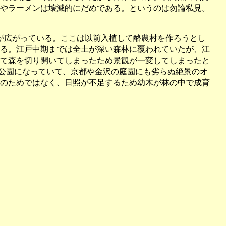
やラーメンは壊滅的にだめである。というのは勿論私見。
が広がっている。ここは以前入植して酪農村を作ろうとし
る。江戸中期までは全土が深い森林に覆われていたが、江
て森を切り開いてしまったため景観が一変してしまったと
た公園になっていて、京都や金沢の庭園にも劣らぬ絶景のオ
のためではなく、日照が不足するため幼木が林の中で成育