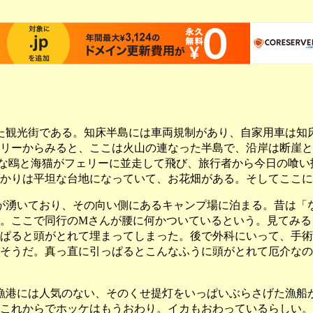
た観光街である。知床半島には車両規制があり、自家用車は知
リーからみると、ここは火山の連なった半島で、沿岸は断崖と
きな鴎と海猫がフェリーに並走して飛び、旅行者から今日の喰
かりは平坦な台地になっていて、お花畑がある。そしてここに
が湧いており、その向い側にあるキャンプ場に泊まる。昔は「
。ここで同行のMさんが腰に何かついているという。見てみる
ぱると頭がとれて埋まってしまった。後で外科にいって、手術
そうだ。真っ直に引っぱるとこんなふうに頭がとれて厄介なの
漁港には人気のない、そのくせ提灯をいっぱいぶらさげた漁船
これからでホッケはもうおわり。イカもおわっているらしい。