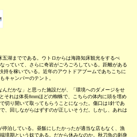
床五湖までである。ウトロからは海路知床観光をするべ
なっていて、さらに奇岩がごろごろしている。距離がある
い扶持を稼いでいる。近年のアウトドアブームであちこちに
もキャンパーのテント。
なんだかな」と思った施設だが、「環境へのダメージをせ
とそれは体長8mmほどの蜘蛛で、こちらの体内に頭を埋め
で切り開いて取ってもらうことになった。傷口は1針であ
で、回しながらはずすのが正しいそうだ。しかし、あれは
が停泊している。昼飯にしたかったが適当な店もなく、漁
端境期という奴である。だから休みなのか。秋刀魚の刺身