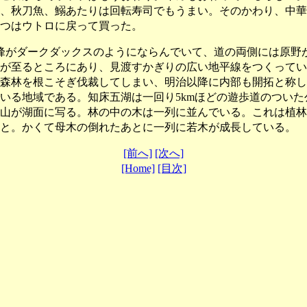
、秋刀魚、鰯あたりは回転寿司でもうまい。そのかわり、中華
つはウトロに戻って買った。
峰がダークダックスのようにならんでいて、道の両側には原野
が至るところにあり、見渡すかぎりの広い地平線をつくってい
森林を根こそぎ伐裁してしまい、明治以降に内部も開拓と称し
いる地域である。知床五湖は一回り5kmほどの遊歩道のつい
山が湖面に写る。林の中の木は一列に並んでいる。これは植林
と。かくて母木の倒れたあとに一列に若木が成長している。
[前へ]
[次へ]
[Home]
[目次]