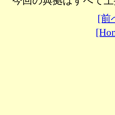
今回の典拠はすべて上
[前
[Ho