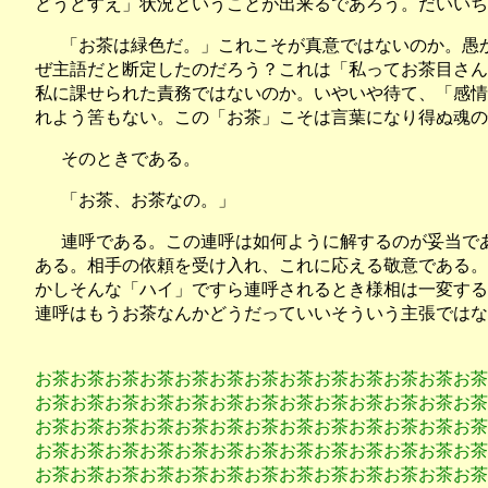
どうどすえ」状況ということが出来るであろう。だいいち
「お茶は緑色だ。」これこそが真意ではないのか。愚
ぜ主語だと断定したのだろう？これは「私ってお茶目さん
私に課せられた責務ではないのか。いやいや待て、「感情
れよう筈もない。この「お茶」こそは言葉になり得ぬ魂の
そのときである。
「お茶、お茶なの。」
連呼である。この連呼は如何ように解するのが妥当で
ある。相手の依頼を受け入れ、これに応える敬意である。
かしそんな「ハイ」ですら連呼されるとき様相は一変する
連呼はもうお茶なんかどうだっていいそういう主張ではな
お茶お茶お茶お茶お茶お茶お茶お茶お茶お茶お茶お茶お茶
お茶お茶お茶お茶お茶お茶お茶お茶お茶お茶お茶お茶お茶
お茶お茶お茶お茶お茶お茶お茶お茶お茶お茶お茶お茶お茶
お茶お茶お茶お茶お茶お茶お茶お茶お茶お茶お茶お茶お茶
お茶お茶お茶お茶お茶お茶お茶お茶お茶お茶お茶お茶お茶