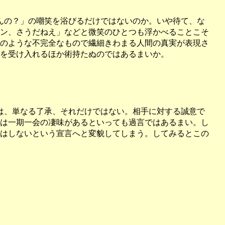
んの？」の嘲笑を浴びるだけではないのか。いや待て、な
ン、さうだねえ」などと微笑のひとつも浮かべることこそ
のような不完全なもので繊細きわまる人間の真実が表現さ
を受け入れるほか術持たぬのではあるまいか。
は、単なる了承、それだけではない。相手に対する誠意で
は一期一会の凄味があるといっても過言ではあるまい。し
はしないという宣言へと変貌してしまう。してみるとこの