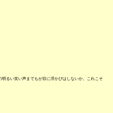
の明るい笑い声までもが目に浮かびはしないか。これこそ
。