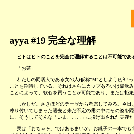
ayya #19 完全な理解
ヒトはヒトのことを完全に理解することは不可能であ
「お茶」
わたしの同居人である女の人(仮称"M"としよう)が
ことを期待している。それはさらにカップあるいは湯飲み
ことによって、歓心を買うことが可能であり、または拒絶
しかしだ。さきほどのテーゼから考慮してみる。今日
凍り付いてしまった過去と未だ不定の霧の中にその姿を隠
に、そうしてそんな「いま、ここ」に投げ出された実存た
実は「おちゃヶ」ではあるまいか。お銚子の一本でも