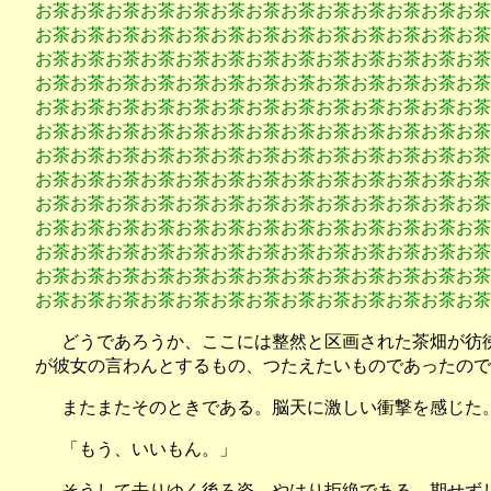
お茶お茶お茶お茶お茶お茶お茶お茶お茶お茶お茶お茶お茶
お茶お茶お茶お茶お茶お茶お茶お茶お茶お茶お茶お茶お茶
お茶お茶お茶お茶お茶お茶お茶お茶お茶お茶お茶お茶お茶
お茶お茶お茶お茶お茶お茶お茶お茶お茶お茶お茶お茶お茶
お茶お茶お茶お茶お茶お茶お茶お茶お茶お茶お茶お茶お茶
お茶お茶お茶お茶お茶お茶お茶お茶お茶お茶お茶お茶お茶
お茶お茶お茶お茶お茶お茶お茶お茶お茶お茶お茶お茶お茶
お茶お茶お茶お茶お茶お茶お茶お茶お茶お茶お茶お茶お茶
お茶お茶お茶お茶お茶お茶お茶お茶お茶お茶お茶お茶お茶
お茶お茶お茶お茶お茶お茶お茶お茶お茶お茶お茶お茶お茶
お茶お茶お茶お茶お茶お茶お茶お茶お茶お茶お茶お茶お茶
お茶お茶お茶お茶お茶お茶お茶お茶お茶お茶お茶お茶お茶
お茶お茶お茶お茶お茶お茶お茶お茶お茶お茶お茶お茶お茶
どうであろうか、ここには整然と区画された茶畑が彷
が彼女の言わんとするもの、つたえたいものであったので
またまたそのときである。脳天に激しい衝撃を感じた
「もう、いいもん。」
そうして去りゆく後ろ姿。やはり拒絶である。期せず